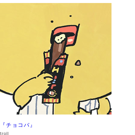
『チョコバ』
troll