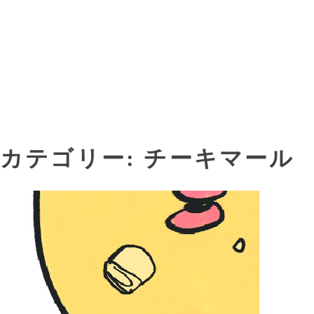
内
容
を
ス
キ
ッ
プ
カテゴリー:
チーキマール